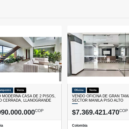
ampestre
Venta
Oficina
Venta
 MODERNA CASA DE 2 PISOS,
VENDO OFICINA DE GRAN TA
D CERRADA, LLANOGRANDE
SECTOR MANILA PISO ALTO
990.000.000
COP
$7.369.421.470
COP
ia
Colombia