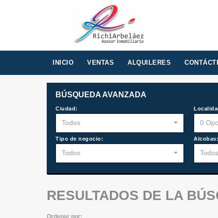
INICIO
VENTAS
ALQUILERES
CONTÁCT
BÚSQUEDA AVANZADA
Ciudad:
Localida
Todos
0 Opc
Tipo de negocio:
Alcobas
Todos
Todo
RESULTADOS DE LA BÚ
Ordenar por: