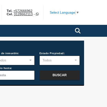
Tel.
+572666962
gram
Select Language
▼
Cel.
3128662113
-
 de inmueble:
Estado Propiedad:
odos
Todos
io hasta:
BUSCAR