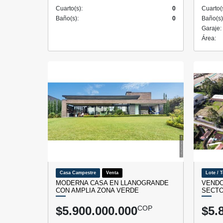
Cuarto(s):
0
Cuarto(
Baño(s):
0
Baño(s)
Garaje:
Área:
Casa Campestre
Venta
Lote / 
MODERNA CASA EN LLANOGRANDE
VENDO
CON AMPLIA ZONA VERDE
SECTO
$5.900.000.000
COP
$5.