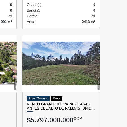
0
Cuarto(s):
0
0
Baño(s):
0
21
Garaje:
29
2
2
991 m
Área:
2413 m
Lote / Terreno
Venta
VENDO GRAN LOTE PARA 2 CASAS
ANTES DEL ALTO DE PALMAS, UNID…
$5.797.000.000
COP