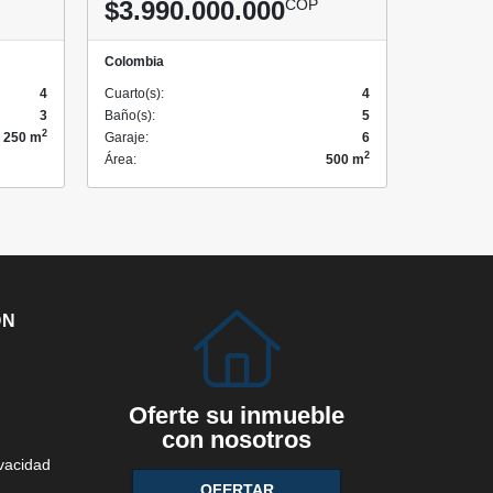
$3.990.000.000
COP
Colombia
4
Cuarto(s):
4
3
Baño(s):
5
2
250 m
Garaje:
6
2
Área:
500 m
ÓN
Oferte su inmueble
con nosotros
ivacidad
OFERTAR