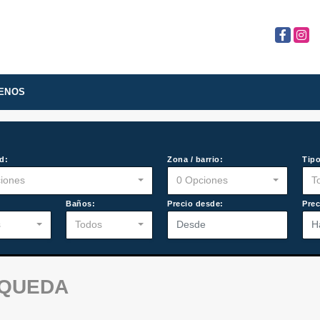
Facebook
Insta
ENOS
d:
Zona / barrio:
Tipo
iones
0 Opciones
T
:
Baños:
Precio desde:
Prec
s
Todos
SQUEDA