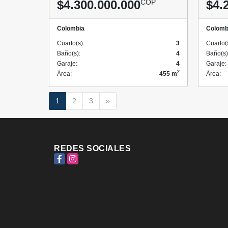
$4.300.000.000
COP
$4.
Colombia
Colomb
Cuarto(s):
3
Cuarto(
Baño(s):
4
Baño(s)
Garaje:
4
Garaje:
2
Área:
455 m
Área:
Siguiente
1
2
3
»
REDES SOCIALES
Facebook
Instagram