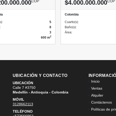
200.000.000
COP
$4.000.000.000
COP
ia
Colombia
s):
5
Cuarto(s):
:
8
Baño(s):
3
Área:
2
600 m
UBICACIÓN Y CONTACTO
INFORMACI
Inicio
UBICACIÓN
Calle 7 #3750
Ventas
Medellín - Antioquia - Colombia
Alquiler
MÓVIL
Contáctenos
3128662113
Políticas de pr
TELÉFONO
+572666962