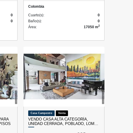
Colombia
0
Cuarto(s):
0
0
Baño(s):
0
2
Área:
17050 m
Casa Campestre
Venta
PARA
VENDO CASA ALTA CATEGORÍA,
PISOS
UNIDAD CERRADA, POBLADO, LOM…