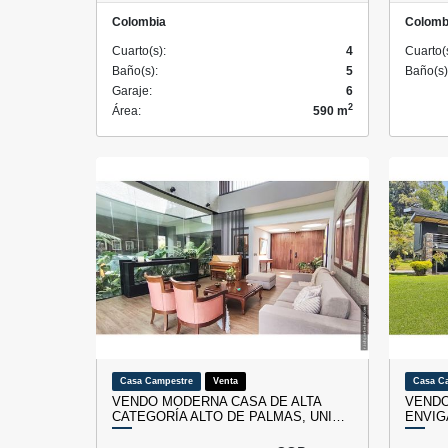
Colombia
Colomb
Cuarto(s):
4
Cuarto(
Baño(s):
5
Baño(s)
Garaje:
6
2
Área:
590 m
Casa Campestre
Venta
Casa C
VENDO MODERNA CASA DE ALTA
VENDO
CATEGORÍA ALTO DE PALMAS, UNI…
ENVIG