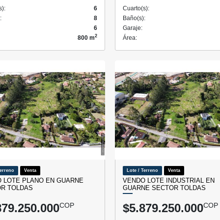
s):
6
Cuarto(s):
:
8
Baño(s):
6
Garaje:
2
800 m
Área:
Terreno
Venta
Lote / Terreno
Venta
 LOTE PLANO EN GUARNE
VENDO LOTE INDUSTRIAL EN
R TOLDAS
GUARNE SECTOR TOLDAS
879.250.000
COP
$5.879.250.000
COP