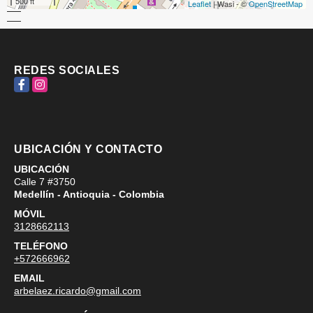
500 ft
Leaflet
| Wasi - ©
OpenStreetMap
REDES SOCIALES
Facebook
Instagram
UBICACIÓN Y CONTACTO
UBICACIÓN
Calle 7 #3750
Medellín - Antioquia - Colombia
MÓVIL
3128662113
TELÉFONO
+572666962
EMAIL
arbelaez.ricardo@gmail.com