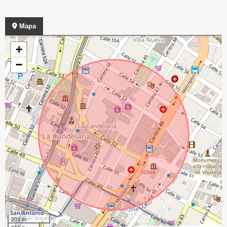
Mapa
+
−
200 m