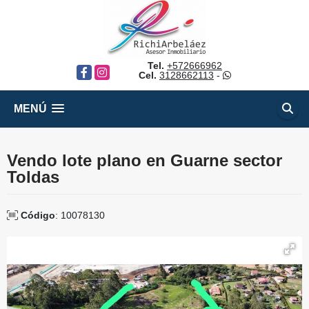
Tel.
+572666962
Facebook
Instagram
Cel.
3128662113
-
MENÚ
Vendo lote plano en Guarne sector
Toldas
Código
: 10078130