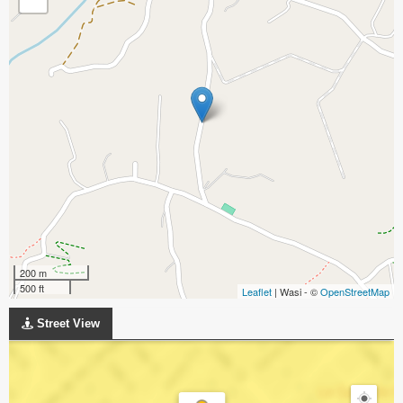
200 m
500 ft
Leaflet
| Wasi - ©
OpenStreetMap
Street View