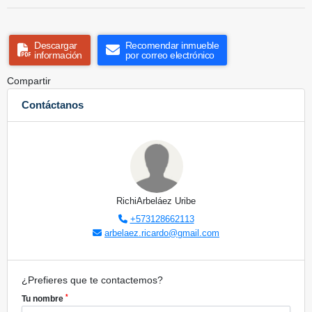
Descargar
Recomendar inmueble
información
por correo electrónico
Compartir
Contáctanos
RichiArbeláez Uribe
+573128662113
arbelaez.ricardo@gmail.com
¿Prefieres que te contactemos?
*
Tu nombre