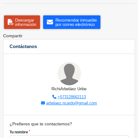
Descargar
Recomendar inmueble
información
por correo electrónico
Compartir
Contáctanos
RichiArbeláez Uribe
+573128662113
arbelaez.ricardo@gmail.com
¿Prefieres que te contactemos?
*
Tu nombre