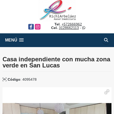
Tel.
+572666962
Facebook
Instagram
Cel.
3128662113
-
MENÚ
Casa independiente con mucha zona
verde en San Lucas
Código
: 4095478