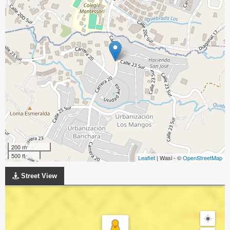
200 m
500 ft
Leaflet
| Wasi - ©
OpenStreetMap
Street View