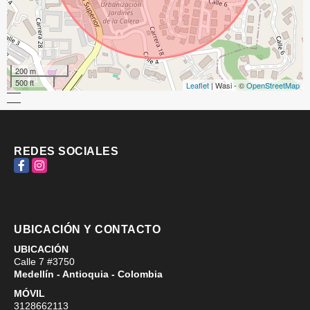
200 m
500 ft
Leaflet
| Wasi - ©
OpenStreetMap
REDES SOCIALES
Facebook
Instagram
UBICACIÓN Y CONTACTO
UBICACIÓN
Calle 7 #3750
Medellín - Antioquia - Colombia
MÓVIL
3128662113