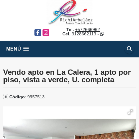
Tel.
+572666962
Facebook
Instagram
Cel.
3128662113
-
MENÚ
Vendo apto en La Calera, 1 apto por
piso, vista a verde, U. completa
Código
: 9957513