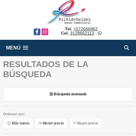
Tel.
+572666962
Facebook
Instagram
Cel.
3128662113
-
MENÚ
RESULTADOS DE LA
BÚSQUEDA
Búsqueda avanzada
Ordenar por:
Más nuevo
Menor precio
Mayor precio