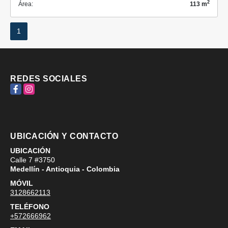
2
Área:
113 m
1
REDES SOCIALES
Facebook
Instagram
UBICACIÓN Y CONTACTO
UBICACIÓN
Calle 7 #3750
Medellín - Antioquia - Colombia
MÓVIL
3128662113
TELÉFONO
+572666962