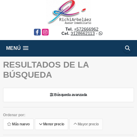
Tel.
+572666962
Facebook
Instagram
Cel.
3128662113
-
MENÚ
RESULTADOS DE LA
BÚSQUEDA
Búsqueda avanzada
Ordenar por:
Más nuevo
Menor precio
Mayor precio