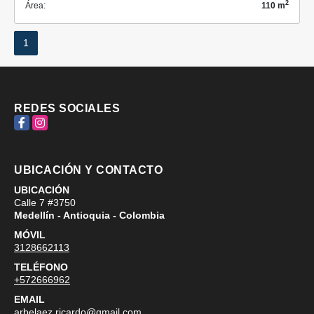
2
Área:
110 m
1
REDES SOCIALES
Facebook
Instagram
UBICACIÓN Y CONTACTO
UBICACIÓN
Calle 7 #3750
Medellín - Antioquia - Colombia
MÓVIL
3128662113
TELÉFONO
+572666962
EMAIL
arbelaez.ricardo@gmail.com