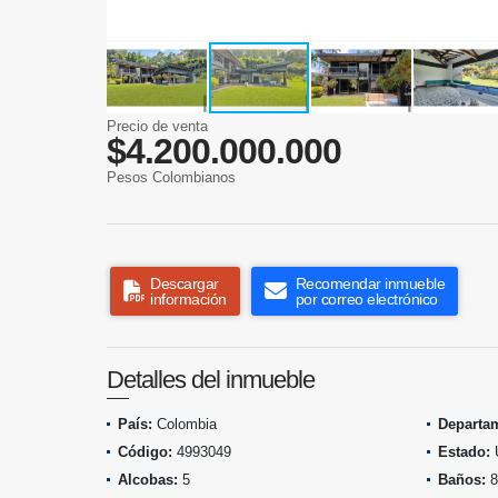
Precio de venta
$4.200.000.000
Pesos Colombianos
Descargar
Recomendar inmueble
información
por correo electrónico
Detalles del inmueble
País:
Colombia
Departa
Código:
4993049
Estado:
Alcobas:
5
Baños:
8