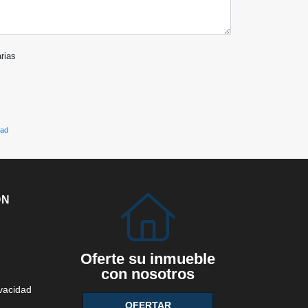
arias
dad
ÓN
Oferte su inmueble
con nosotros
ivacidad
OFERTAR