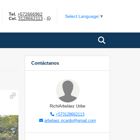
Tel.
+572666962
gram
Select Language
▼
Cel.
3128662113
-
Contáctanos
RichiArbeláez Uribe
+573128662113
arbelaez.ricardo@gmail.com