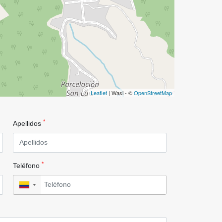
Leaflet
| Wasi - ©
OpenStreetMap
*
Apellidos
*
Teléfono
▼