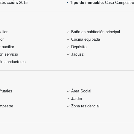
trucción:
2015
Tipo de inmueble:
Casa Campestre
iliar
Baño en habitación principal
or
Cocina equipada
auxiliar
Depósito
ón servicio
Jacuzzi
ón conductores
frutales
Área Social
Jardín
mpestre
Zona residencial