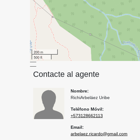
200 m
500 ft
Contacte al agente
Nombre:
RichiArbeláez Uribe
Teléfono Móvil:
+573128662113
Email:
arbelaez.ricardo@gmail.com