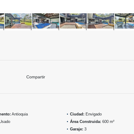
Compartir
mento:
Antioquia
Ciudad:
Envigado
Usado
Área Construida:
600 m²
Garaje:
3