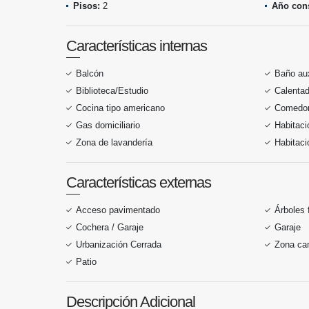
Pisos:
2
Año cons
Características internas
Balcón
Baño aux
Biblioteca/Estudio
Calentad
Cocina tipo americano
Comedor 
Gas domiciliario
Habitaci
Zona de lavandería
Habitaci
Características externas
Acceso pavimentado
Árboles 
Cochera / Garaje
Garaje
Urbanización Cerrada
Zona ca
Patio
Descripción Adicional