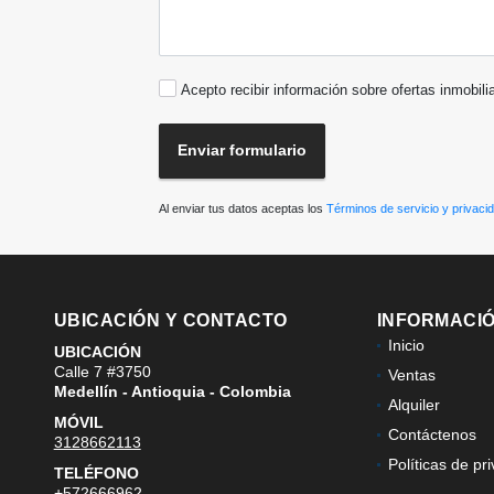
Acepto recibir información sobre ofertas inmobili
Enviar formulario
Al enviar tus datos aceptas los
Términos de servicio y privaci
UBICACIÓN Y CONTACTO
INFORMACI
Inicio
UBICACIÓN
Calle 7 #3750
Ventas
Medellín - Antioquia - Colombia
Alquiler
MÓVIL
Contáctenos
3128662113
Políticas de pr
TELÉFONO
+572666962