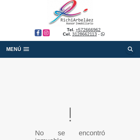
Tel.
+572666962
Facebook
Instagram
Cel.
3128662113
-
MENÚ
No se encontró