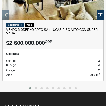
prev
next
Apartamento
Venta
VENDO MODERNO APTO SAN LUCAS PISO ALTO CON SUPER
VISTA
$2.600.000.000
COP
Colombia
Cuarto(s):
3
Baño(s):
4
Garaje:
2
2
Área:
267 m