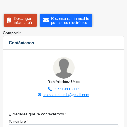
Descargar
Recomendar inmueble
información
por correo electrónico
Compartir
Contáctanos
RichiArbeláez Uribe
+573128662113
arbelaez.ricardo@gmail.com
¿Prefieres que te contactemos?
*
Tu nombre