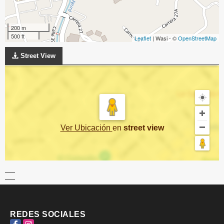
200 m
500 ft
Leaflet
| Wasi - ©
OpenStreetMap
Street View
Ver Ubicación
en
street view
REDES SOCIALES
Facebook
Instagram