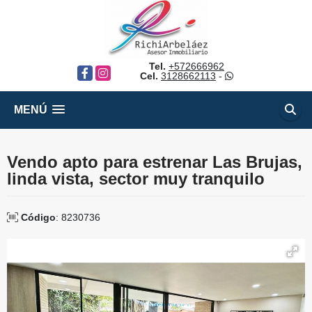
Tel.
+572666962
Facebook
Instagram
Cel.
3128662113
-
MENÚ
Vendo apto para estrenar Las Brujas,
linda vista, sector muy tranquilo
Código
: 8230736