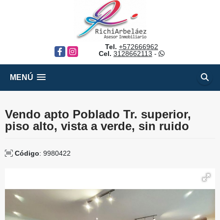
Tel.
+572666962
Facebook
Instagram
Cel.
3128662113
-
MENÚ
Vendo apto Poblado Tr. superior,
piso alto, vista a verde, sin ruido
Código
: 9980422