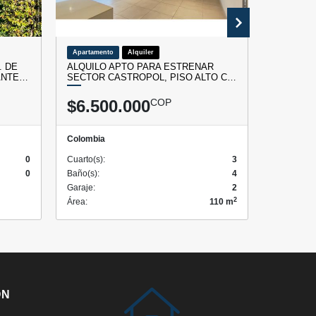
Apartamento
Alquiler
Casa Camp
. DE
ALQUILO APTO PARA ESTRENAR
VENDO C
ANTE…
SECTOR CASTROPOL, PISO ALTO C…
INDEPEN
$6.500.000
COP
$950.
Colombia
Colombia
0
Cuarto(s):
3
Cuarto(s):
0
Baño(s):
4
Baño(s):
Garaje:
2
Garaje:
2
Área:
110 m
Área:
ÓN