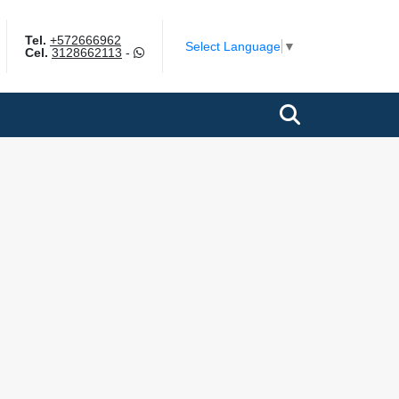
Tel.
+572666962
gram
Select Language
▼
Cel.
3128662113
-