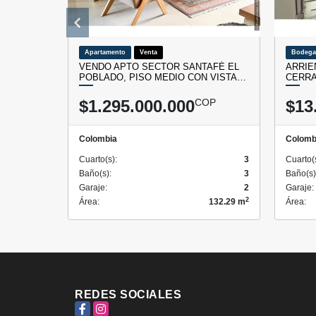
Apartamento
Venta
Bodega
VENDO APTO SECTOR SANTAFÉ EL
ARRIE
POBLADO, PISO MEDIO CON VISTA…
CERRA
$1.295.000.000
COP
$13
Colombia
Colomb
Cuarto(s):
3
Cuarto(
Baño(s):
3
Baño(s)
Garaje:
2
Garaje:
2
Área:
132.29 m
Área:
REDES SOCIALES
Facebook
Instagram