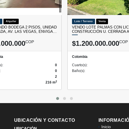
Alquiler
Lote / Terreno
Venta
NDO BODEGA 2 PISOS, UNIDAD
VENDO LOTE PALMAS CON LIC
DA, AV. LAS VEGAS, ENVIGA…
CONSTRUCCIÓN U. CERRADA 
.000.000
COP
$1.200.000.000
COP
ia
Colombia
s):
0
Cuarto(s):
:
0
Baño(s):
2
2
216 m
UBICACIÓN Y CONTACTO
INFORMACI
Inicio
UBICACIÓN