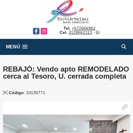
Tel.
+572666962
Facebook
Instagram
Cel.
3128662113
-
MENÚ
REBAJÓ: Vendo apto REMODELADO
cerca al Tesoro, U. cerrada completa
Código
: 10135771