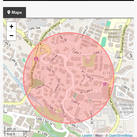
Mapa
+
−
200 m
500 ft
Leaflet
| Wasi - ©
OpenStreetMap